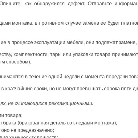
 Опишите, как обнаружился дефект. Отправьте информ
дами монтажа, в противном случае замена ее будет платной
е в процессе эксплуатации мебели, они подлежат замене, е
честву, комплектности, тары или упаковки товара принимаю
ым способом).
инимаются в течение одной недели с момента передачи тов
в кратчайшие сроки, но не могут превышать сорока пяти дне
аях, не считающихся рекламационными:
ии товара;
я брака (бракованная деталь со следами монтажа);
х оно не предназначено;
вия химических веществ;