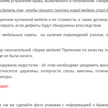
анием устранения брака, выявленного в полученном Товаре
делать так, чтобы процесс покупки новой мебели стал 
еречнем купленной мебели и ее стоимости, а также догово
озврата, если дефекты будут обнаружены впоследствии.
 мебельные пакеты на наличие повреждений (сколов, по
до окончательной сборки мебели! Претензии по качеству 
е не была начата.
наружили недостатки - об этом необходимо уведомить маг
относятся: царапины, потертости, сколы, вмятины, отлич
нитуры.
ара!
 так же сделайте фото упаковки с информацией о браков