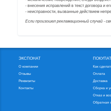
- внесения исправлений в текст договора и 
- неисправности, вызванные действием непре
Если произошел рекламационный случай - с
ЭКСПОНАТ
ПОКУПА
О компании
Как сделат
Отзывы
Оплата
Реквизиты
Доставка
Контакты
Сборка и у
Отказ и во
Обратная 