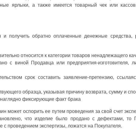
чные ярлыки, а также имеется товарный чек или касс
 и получить обратно оплаченные денежные средства, р
вительно относится к категории товаров ненадлежащего кач
но с виной Продавца или предприятия-изготовителя, ли
льством срок составить заявление-претензию, ссылаяс
твующего образца, указывая причину возврата, сумму и сп
 наглядно фиксирующие факт брака
н может оспорить ее путем проведения за свой счет экспе
тановлено, что изделие было продано с дефектами, то 
е с проведением экспертизы, ложатся на Покупателя.