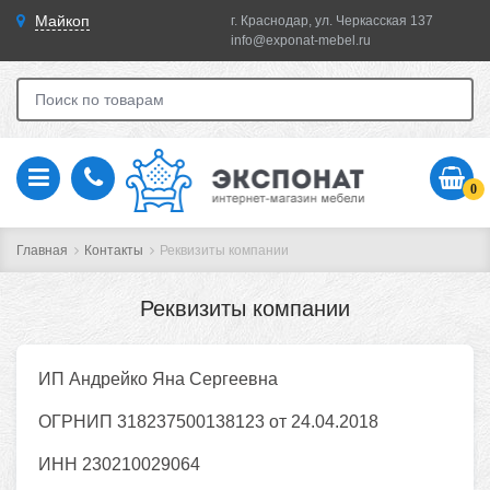
Майкоп
г. Краснодар, ул. Черкасская 137
info@exponat-mebel.ru
0
Главная
Контакты
Реквизиты компании
Реквизиты компании
ИП Андрейко Яна Сергеевна
ОГРНИП
318237500138123 от 24.04.2018
ИНН
230210029064