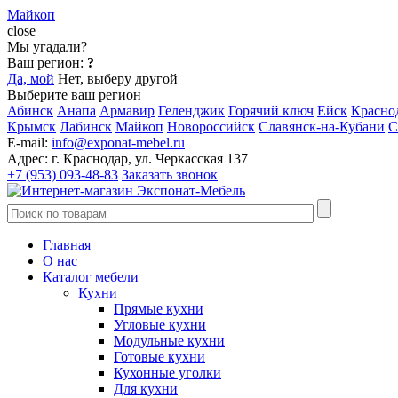
Майкоп
close
Мы угадали?
Ваш регион:
?
Да, мой
Нет, выберу другой
Выберите ваш регион
Абинск
Анапа
Армавир
Геленджик
Горячий ключ
Ейск
Красно
Крымск
Лабинск
Майкоп
Новороссийск
Славянск-на-Кубани
С
E-mail:
info@exponat-mebel.ru
Адрес:
г. Краснодар, ул. Черкасская 137
+7 (953) 093-48-83
Заказать звонок
Главная
О нас
Каталог мебели
Кухни
Прямые кухни
Угловые кухни
Модульные кухни
Готовые кухни
Кухонные уголки
Для кухни